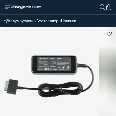
Колумбус
Акции
Бестселлеры
Новинки