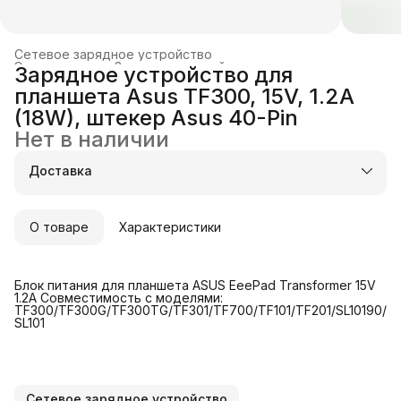
Сетевое зарядное устройство
Электроника
›
Зарядные устройства и док-станции
›
Зарядное устройство для
Главная
›
планшета Asus TF300, 15V, 1.2A
(18W), штекер Asus 40-Pin
Нет в наличии
Доставка
О товаре
Характеристики
Блок питания для планшета ASUS EeePad Transformer 15V
1.2A Совместимость с моделями:
TF300/TF300G/TF300TG/TF301/TF700/TF101/TF201/SL10190/
SL101
Сетевое зарядное устройство