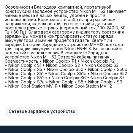
Особенности Благодаря компактной, портативной
конструкции зарядное устройство Nikon MH-62 занимает
меньше места в ваших вещах, удобен и прост в
использовании. Возможность работы при различном
напряжении, идеально для путешествий и дальних
поездок в разные страны (переменный ток, 100-240 В, 50
Гц / 60 Гц). Благодаря световому индикатору состояния
зарядки Вы можете контролировать статус заряда
аккумулятора и Вам не придется гадать, хватит ли
зарядки батареи. Зарядное устройство MH-62 подходит
для зарядки аккумуляторов Nikon EN-EL8. Безопасный и
надежный в использоваии В комплекте Зарядное
устройство Nikon MH-62 Сетевой кабель питания
Совместимость • Nikon Coolpix P1 • Nikon Coolpix P2
• Nikon Coolpix S1 • Nikon Coolpix S2 • Nikon Coolpix S3
• Nikon Coolpix S5 • Nikon Coolpix S50 • Nikon Coolpix S50c
• Nikon Coolpix S51 • Nikon Coolpix S51c • Nikon Coolpix S52
• Nikon Coolpix S52c • Nikon Coolpix S6 • Nikon Coolpix S7
• Nikon Coolpix S7c • Nikon Coolpix S8 • Nikon Coolpix S9
• Nikon Cool-Station MV-11 • Nikon Cool-Station MV-12
Сетевое зарядное устройство