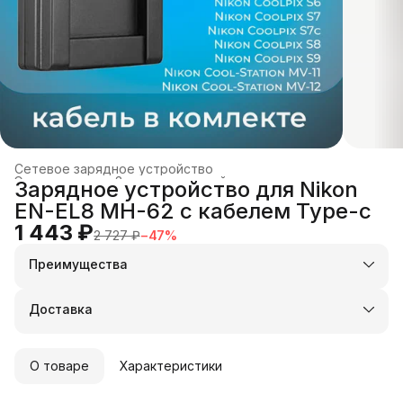
Сетевое зарядное устройство
Электроника
›
Зарядные устройства и док-станции
›
Зарядное устройство для Nikon
Главная
›
EN-EL8 MH-62 с кабелем Type-c
1 443 ₽
2 727 ₽
−
47
%
Преимущества
Оплата частями в Сплит
Доставка в пункты выдачи или до двери
Доставка
Удобный возврат
О товаре
Характеристики