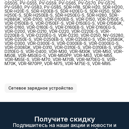
GS50S, PV-GS55, PV-GS59, PV-GS65, PV-GS70, PV-GS75,
PV-GS80, PV-GS83, PV-GS85, SDR-H18, SDR-H20, SDR-H200,
SDR-H20E-S, SDR-H20EB-S, SDR-H20EG-S, SDR-H250, SDR-
H250E-S, SDR-H250EB-S, SDR-H250EG-S, SDR-H280, SDR-
H288GK, VDR-D100, VDR-D100EB-S, VDR-D150, VDR-D150E-S,
VDR-D150EB-S, VDR-D150EF-S, VDR-D150EG-S, VDR-D158GK,
VDR-D160, VDR-D160E-S, VDR-D160EB-S, VDR-D160EG-S,
VDR-D200, VDR-D210, VDR-D220, VDR-D220E-S, VDR-
D220EB-S, VDR-D220EG-S, VDR-D230, VDR-D250, NV-GS280,
VDR-D250E-S, VDR-D250EB-S, VDR-D250EG-S, VDR-D258GK,
VDR-D300, VDR-D300E-S, VDR-D300EB-S, VDR-D300EG-S,
VDR-D308GK, VDR-D310, VDR-D310E-S, VDR-D310EB-S, VDR-
D310EG-S, VDR-D400, VDR-M30, VDR-M30K, VDR-M50, VDR-
M50B, VDR-M50EG-S, VDR-M50PP, VDR-M53, VDR-M55,
VDR-M55E-S, VDR-M70, VDR-M70B, VDR-M70EG-S, VDR-
M70K, VDR-M70PP, VDR-M75, VDR-M75E-S, VDR-M95.
Сетевое зарядное устройство
Получите скидку
Подпишитесь на наши акции и новости и