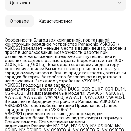
Доставка
Удобный возврат
О товаре
Характеристики
Особенности Благодаря компактной, портативной
конструкции зарядное устройство Panasonic VSK0651 /
VSK0631 занимает меньше места в ваших вещах, удобен и
прост в использовании. Возможность работы при
различном напряжении, идеально для путешествий и
дальних поездок в разные страны (переменный ток, 100-
240 В, 50 Гц / 60 Гц). Благодаря световому индикатору
состояния зарядки Вы можете контролировать статус
заряда аккумулятора и Вам не придется гадать, хватит ли
зарядки батареи. Устройство безопасное и надежное в
использоваии. Зарядное устройство VSK0651 /
VSK0631 подходит для зарядки
аккумуляторов Panasonic CGR-DU06, CGR-DU07, CGR-DU14,
CGR-DU21. Взаимозаменяемые модели: VSK0651, VSK0631,
VW-AD9, VW-AD9E, VW-AD10, VW-AD11, VW-AD20, VW-AD21.
В комплекте Зарядное устройство Panasonic VSK0651 /
VSK0631 Сетевой кабель питания Примечание Данное
зарядное устройство VSK0651 /
VSK0631 применяется только для перезарядки
батарейного блока без питания видеокамеры напрямую.
Совместимость Совместимые модели
видеокамер Panasonic: NV-GS6, NV-GS10, NV-GS100K, NV-
GS10B, NV-GS10EG, NV-GS10EG-A, NV-GS10EG-R, NV-GS10EG-