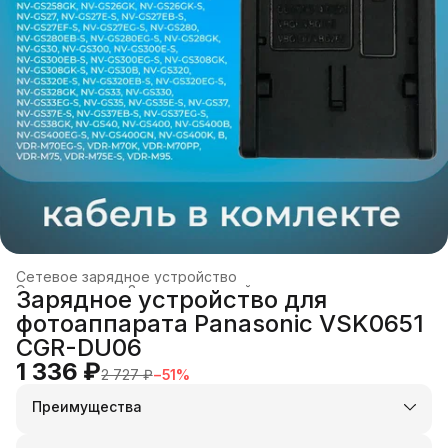
Сетевое зарядное устройство
Электроника
›
Зарядные устройства и док-станции
›
Зарядное устройство для
Главная
›
фотоаппарата Panasonic VSK0651
CGR-DU06
1 336 ₽
2 727 ₽
−
51
%
Преимущества
Оплата частями в Сплит
Доставка в пункты выдачи или до двери