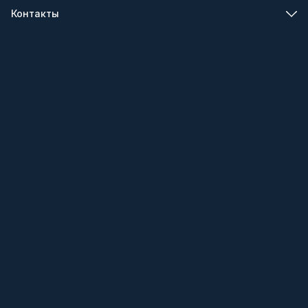
Контакты
Телефон
8 (000) 000-00-00