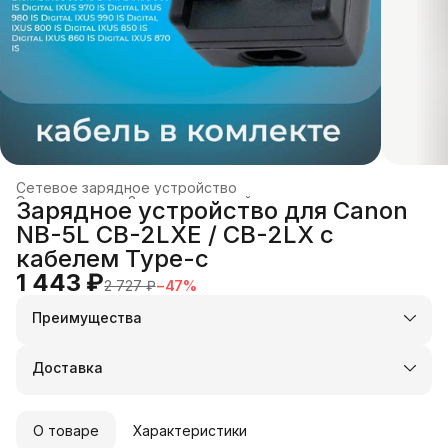
Сетевое зарядное устройство
Электроника
›
Зарядные устройства и док-станции
›
Зарядное устройство для Canon
Главная
›
NB-5L CB-2LXE / CB-2LX с
кабелем Type-c
1 443 ₽
2 727 ₽
−
47
%
Преимущества
Оплата частями в Сплит
Доставка в пункты выдачи или до двери
Доставка
Удобный возврат
О товаре
Характеристики