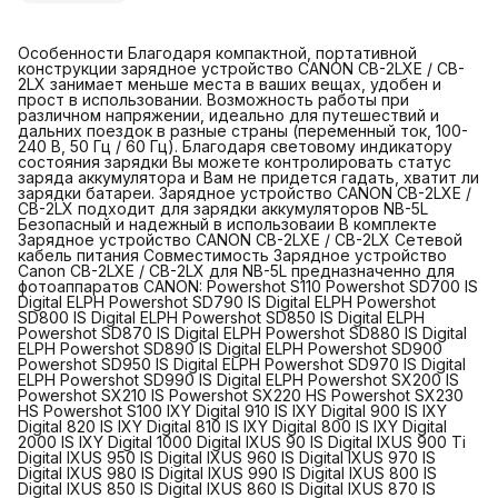
Особенности Благодаря компактной, портативной
конструкции зарядное устройство CANON CB-2LXE / CB-
2LX занимает меньше места в ваших вещах, удобен и
прост в использовании. Возможность работы при
различном напряжении, идеально для путешествий и
дальних поездок в разные страны (переменный ток, 100-
240 В, 50 Гц / 60 Гц). Благодаря световому индикатору
состояния зарядки Вы можете контролировать статус
заряда аккумулятора и Вам не придется гадать, хватит ли
зарядки батареи. Зарядное устройство CANON CB-2LXE /
CB-2LX подходит для зарядки аккумуляторов NB-5L
Безопасный и надежный в использоваии В комплекте
Зарядное устройство CANON CB-2LXE / CB-2LX Сетевой
кабель питания Совместимость Зарядное устройство
Canon CB-2LXE / CB-2LX для NB-5L предназначенно для
фотоаппаратов CANON: Powershot S110 Powershot SD700 IS
Digital ELPH Powershot SD790 IS Digital ELPH Powershot
SD800 IS Digital ELPH Powershot SD850 IS Digital ELPH
Powershot SD870 IS Digital ELPH Powershot SD880 IS Digital
ELPH Powershot SD890 IS Digital ELPH Powershot SD900
Powershot SD950 IS Digital ELPH Powershot SD970 IS Digital
ELPH Powershot SD990 IS Digital ELPH Powershot SX200 IS
Powershot SX210 IS Powershot SX220 HS Powershot SX230
HS Powershot S100 IXY Digital 910 IS IXY Digital 900 IS IXY
Digital 820 IS IXY Digital 810 IS IXY Digital 800 IS IXY Digital
2000 IS IXY Digital 1000 Digital IXUS 90 IS Digital IXUS 900 Ti
Digital IXUS 950 IS Digital IXUS 960 IS Digital IXUS 970 IS
Digital IXUS 980 IS Digital IXUS 990 IS Digital IXUS 800 IS
Digital IXUS 850 IS Digital IXUS 860 IS Digital IXUS 870 IS