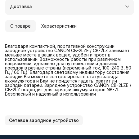
Доставка в пункты выдачи или до двери
Доставка
Удобный возврат
О товаре
Характеристики
Благодаря компактной, портативной конструкции
зарядное устройство CANON CB-2LZE / CB-2LZ занимает
меньше места в ваших вещах, удобен и прост в
использовании. Возможность работы при различном
напряжении, идеально для путешествий и дальних
поездок в разные страны (переменный ток, 100-240 В, 50
Гц / 60 Гц). Благодаря световому индикатору состояния
зарядки Вы можете контролировать статус заряда
аккумулятора и Вам не придется гадать, хватит ли
зарядки батареи. Зарядное устройство CANON CB-2LZE /
CB-2LZ подходит для зарядки аккумуляторов NB-7L
Безопасный и надежный в использовании
Сетевое зарядное устройство