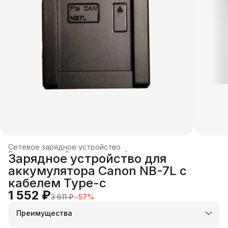
Сетевое зарядное устройство
Электроника
›
Зарядные устройства и док-станции
›
Зарядное устройство для
Главная
›
аккумулятора Canon NB-7L с
кабелем Type-c
1 552 ₽
3 611 ₽
−
57
%
Преимущества
Оплата частями в Сплит