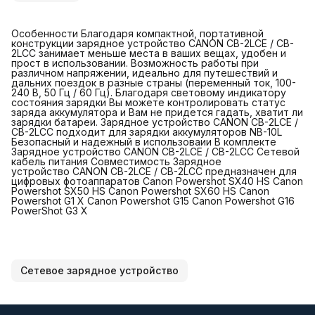
Особенности Благодаря компактной, портативной
конструкции зарядное устройство CANON CB-2LCE / CB-
2LCC занимает меньше места в ваших вещах, удобен и
прост в использовании. Возможность работы при
различном напряжении, идеально для путешествий и
дальних поездок в разные страны (переменный ток, 100-
240 В, 50 Гц / 60 Гц). Благодаря световому индикатору
состояния зарядки Вы можете контролировать статус
заряда аккумулятора и Вам не придется гадать, хватит ли
зарядки батареи. Зарядное устройство CANON CB-2LCE /
CB-2LCC подходит для зарядки аккумуляторов NB-10L
Безопасный и надежный в использоваии В комплекте
Зарядное устройство CANON CB-2LCE / CB-2LCC Сетевой
кабель питания Совместимость Зарядное
устройство CANON CB-2LCE / CB-2LCC предназначен для
цифровых фотоаппаратов Canon Powershot SX40 HS Canon
Powershot SX50 HS Canon Powershot SX60 HS Canon
Powershot G1 X Canon Powershot G15 Canon Powershot G16
PowerShot G3 X
Сетевое зарядное устройство