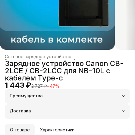
Сетевое зарядное устройство
Электроника
›
Зарядные устройства и док-станции
›
Зарядное устройство Canon CB-
Главная
›
2LCE / CB-2LCC для NB-10L с
кабелем Type-c
1 443 ₽
2 727 ₽
−
47
%
Преимущества
Оплата частями в Сплит
Доставка в пункты выдачи или до двери
Доставка
Удобный возврат
О товаре
Характеристики