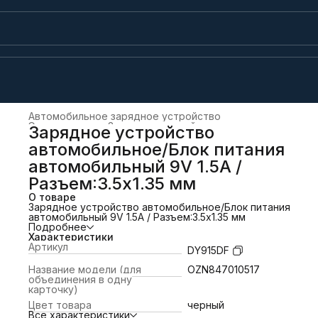
Автомобильное зарядное устройство
Электроника
›
Зарядные устройства и док-станции
›
Зарядное устройство
Главная
›
автомобильное/Блок питания
автомобильный 9V 1.5A /
Разъем:3.5x1.35 мм
О товаре
Зарядное устройство автомобильное/Блок питания
автомобильный 9V 1.5A / Разъем:3.5x1.35 мм
Подробнее
Характеристики
Артикул
DY915DF
Название модели (для
OZN847010517
объединения в одну
карточку)
Цвет товара
черный
Все характеристики