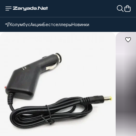
Колумбус
Акции
Бестселлеры
Новинки