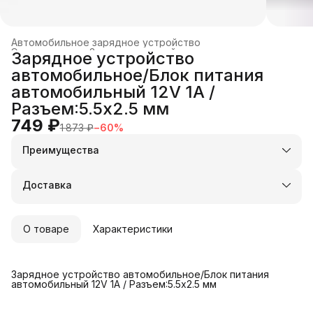
Автомобильное зарядное устройство
Электроника
›
Зарядные устройства и док-станции
›
Зарядное устройство
Главная
›
автомобильное/Блок питания
автомобильный 12V 1A /
Разъем:5.5x2.5 мм
749 ₽
1 873 ₽
−
60
%
Преимущества
Оплата частями в Сплит
Доставка в пункты выдачи или до двери
Доставка
Удобный возврат
О товаре
Характеристики
Зарядное устройство автомобильное/Блок питания
автомобильный 12V 1A / Разъем:5.5x2.5 мм