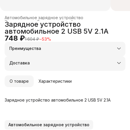
Автомобильное зарядное устройство
Электроника
›
Зарядные устройства и док-станции
›
Зарядное устройство
Главная
›
автомобильное 2 USB 5V 2.1A
748 ₽
1 604 ₽
−
53
%
Преимущества
Оплата частями в Сплит
Доставка в пункты выдачи или до двери
Доставка
Удобный возврат
О товаре
Характеристики
Зарядное устройство автомобильное 2 USB 5V 2.1A
Автомобильное зарядное устройство