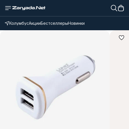
Колумбус
Акции
Бестселлеры
Новинки