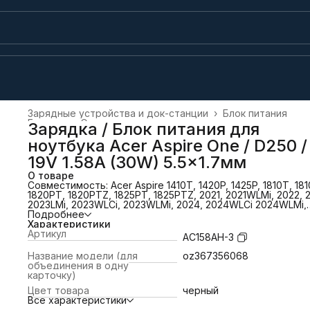
Зарядные устройства и док-станции
›
Блок питания
Главная
›
Электроника
›
Зарядка / Блок питания для
ноутбука Acer Aspire One / D250 /
19V 1.58A (30W) 5.5x1.7мм
О товаре
Совместимость: Acer Aspire 1410T, 1420P, 1425P, 1810T, 18
1820PT, 1820PTZ, 1825PT, 1825PTZ, 2021, 2021WLMi, 2022, 
2023LMi, 2023WLCi, 2023WLMi, 2024, 2024WLCi 2024WLMi,
2025, 2025LMi, 2025WLMi, 2026, 2026LMi, 2026WLMi, Aspir
Подробнее
531H, 532H, 721, 751, 751H, 752, A110, A110-1295, A110-AB, A11
Характеристики
A110X, A150, D150,A150L, A150X, D210, D250, D255, D255E, D2
Артикул
AC158AH-3
D260, E100, Happy, Happy 2, KAV10, KAV60, NAV50, P531, P5
PAV70, ZA3, ZH6, ZG5, ZG8, Chromebook AC700 Ferrari One
Название модели (для
oz367356068
200, TravelMate 8172, 8172T, 8172Z, eMachines 250, EM250,
объединения в одну
EM355, Dell Mini 9, Mini 10, Mini 12 Совместимые P/N: PA-130
карточку)
04, LC.ADT00.006, PP39S, Y200J, 330-2063
Цвет товара
черный
Все характеристики