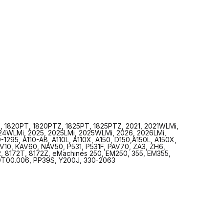
Z, 1820PT, 1820PTZ, 1825PT, 1825PTZ, 2021, 2021WLMi,
24WLMi, 2025, 2025LMi, 2025WLMi, 2026, 2026LMi,
-1295, A110-AB, A110L, A110X, A150, D150,A150L, A150X,
V10, KAV60, NAV50, P531, P531F, PAV70, ZA3, ZH6,
, 8172T, 8172Z, eMachines 250, EM250, 355, EM355,
.ADT00.006, PP39S, Y200J, 330-2063