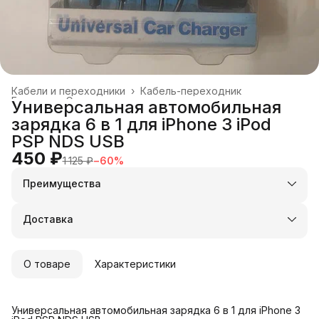
Кабели и переходники
›
Кабель-переходник
Главная
›
Электроника
›
Универсальная автомобильная
зарядка 6 в 1 для iPhone 3 iPod
PSP NDS USB
450 ₽
1 125 ₽
−
60
%
Преимущества
Оплата частями в Сплит
Доставка в пункты выдачи или до двери
Доставка
Удобный возврат
О товаре
Характеристики
Универсальная автомобильная зарядка 6 в 1 для iPhone 3