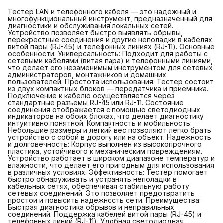
Тестер LAN и телефонного кабеля — это надежный и
многофункциональный инструмент, предназначенный для
диагностики и обслуживания локальных сетей.
Устройство позволяет быстро выявлять обрывы,
перекрестные соединения и другие неполадки в кабелях
витой пары (RJ-45) и телефонных линиях (RJ-11). Основные
особенности: Универсальность: Подходит для работы с
сетевыми кабелями (витая пара) и телефонными линиями,
что делает его незаменимым инструментом для сетевых
администраторов, монтажников и домашних
пользователей. Простота использования: Тестер состоит
из двух компактных блоков — передатчика и приемника.
Подключение к кабелю осуществляется через
стандартные разъемы RJ-45 или RJ-11. Состояние
соединения отображается с помощью светодиодных
индикаторов на обоих блоках, что делает диагностику
интуитивно понятной. Компактность и мобильность:
Небольшие размеры и легкий вес позволяют легко брать
устройство с собой в дорогу или на объект. Надежность
и долговечность: Корпус выполнен из высокопрочного
пластика, устойчивого к механическим повреждениям.
Устройство работает в широком диапазоне температур и
влажности, что делает его пригодным для использования
в различных условиях. Эффективность: Тестер помогает
быстро обнаруживать и устранять неполадки в
кабельных сетях, обеспечивая стабильную работу
сетевых соединений. Это позволяет предотвратить
простои и повысить надежность сети. Преимущества:
Быстрая диагностика обрывов и неправильных
соединений. Поддержка кабелей витой пары (RJ-45) и
телефонных линий (RJ-11). Удобная светодиодная