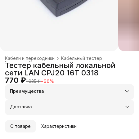
Кабели и переходники
›
Кабельный тестер
Главная
›
Электроника
›
Тестер кабельный локальной
сети LAN CPJ20 16T 0318
770 ₽
1 925 ₽
−
60
%
Преимущества
Оплата частями в Сплит
Доставка в пункты выдачи или до двери
Доставка
Удобный возврат
О товаре
Характеристики