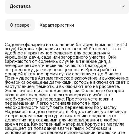
Доставка в пункты выдачи или до двери
Доставка
Удобный возврат
О товаре
Характеристики
Садовые фонарики на солнечной батарее (комплект из 10
штук) Садовые фонарики на солнечной батарее — это
удобное и практичное решение для освещения и
украшения дачи, сада или загородного участка. Они
заряжаются от солнечных лучей в течение дня, а
вечером автоматически включаются благодаря
встроенному датчику освещенности. Время работы
фонарей в темное время суток составляет до 8 часов.
Преимущества Автоматическое включение и выключение:
Фонарики оснащены датчиками, которые включают свет с
наступлением темноты и выключают его на рассвете.
Экологичность и экономия энергии: Солнечные батареи
позволяют экономить электроэнергию и избегать
необходимости в проводке. Простота установки и
перемещения: Легко устанавливаются и при
необходимости могут быть перемещены по участку.
Надежность и долговечность: Водостойкие, устойчивые
к перепадам температур и выпадению осадков, что
делает их подходящими для использования в любое
время года. Качественный материал: Корпус из металла
защищает от попадания влаги и пыли. Установка и
использование При первом использовании переключите