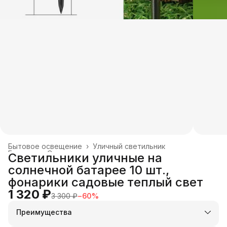
Бытовое освещение
›
Уличный светильник
Главная
›
Строительство и ремонт
›
Светильники уличные на
солнечной батарее 10 шт.,
фонарики садовые теплый свет
1 320 ₽
3 300 ₽
−
60
%
Преимущества
Оплата частями в Сплит