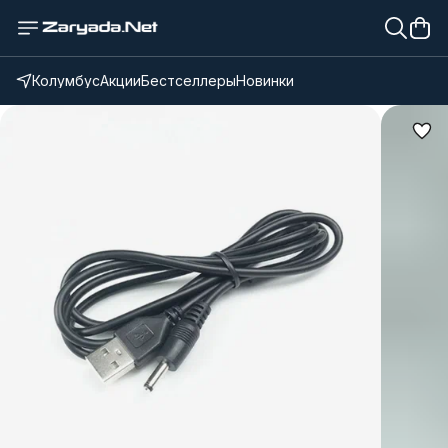
Колумбус
Акции
Бестселлеры
Новинки