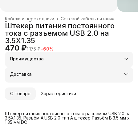
Кабели и переходники
›
Сетевой кабель питания
Главная
›
Электроника
›
Штекер питания постоянного
тока с разъемом USB 2.0 на
3.5X1.35
470 ₽
1 175 ₽
−
60
%
Преимущества
Оплата частями в Сплит
Доставка в пункты выдачи или до двери
Доставка
Удобный возврат
О товаре
Характеристики
Штекер питания постоянного тока с разъемом USB 2.0 на
3.5X1.35. Разъём A:USB 2.0 тип A штекер Разъём B:3.5 мм x
1.35 мм DC