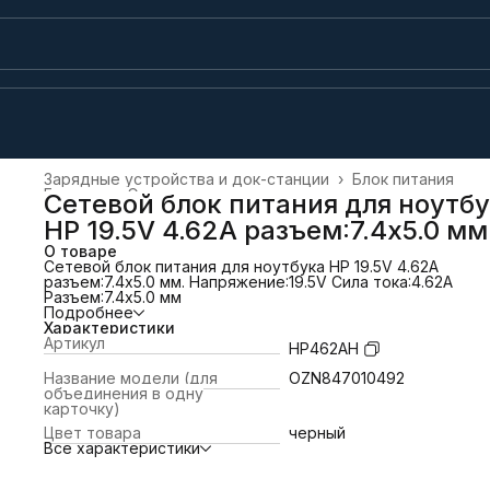
Зарядные устройства и док-станции
›
Блок питания
Главная
›
Электроника
›
Сетевой блок питания для ноутб
HP 19.5V 4.62A разъем:7.4x5.0 мм
О товаре
Сетевой блок питания для ноутбука HP 19.5V 4.62A
разъем:7.4x5.0 мм. Напряжение:19.5V Сила тока:4.62А
Разъем:7.4x5.0 мм
Подробнее
Характеристики
Артикул
HP462AH
Название модели (для
OZN847010492
объединения в одну
карточку)
Цвет товара
черный
Все характеристики