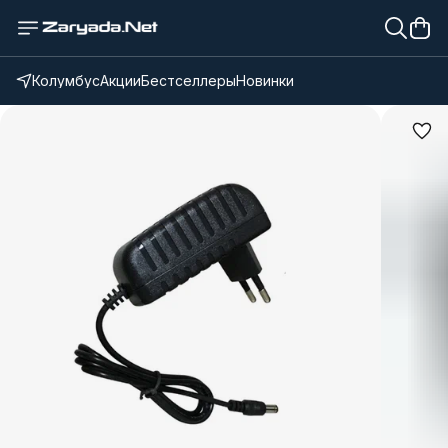
Колумбус
Акции
Бестселлеры
Новинки