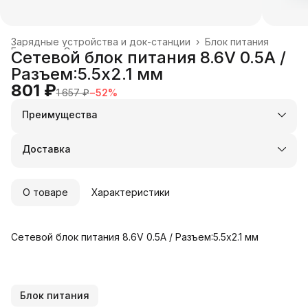
Зарядные устройства и док-станции
›
Блок питания
Главная
›
Электроника
›
Сетевой блок питания 8.6V 0.5A /
Разъем:5.5x2.1 мм
801 ₽
1 657 ₽
−
52
%
Преимущества
Оплата частями в Сплит
Доставка в пункты выдачи или до двери
Доставка
Удобный возврат
О товаре
Характеристики
Сетевой блок питания 8.6V 0.5A / Разъем:5.5x2.1 мм
Блок питания