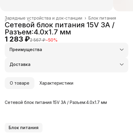
Зарядные устройства и док-станции
›
Блок питания
Главная
›
Электроника
›
Сетевой блок питания 15V 3A /
Разъем:4.0x1.7 мм
1 283 ₽
2 567 ₽
−
50
%
Преимущества
Оплата частями в Сплит
Доставка в пункты выдачи или до двери
Доставка
Удобный возврат
О товаре
Характеристики
Сетевой блок питания 15V 3A / Разъем:4.0x1.7 мм
Блок питания