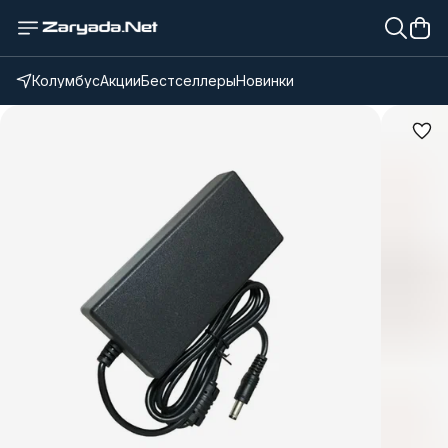
Колумбус
Акции
Бестселлеры
Новинки