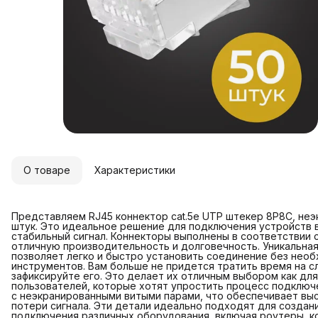
О товаре
Характеристики
Представляем RJ45 коннектор cat.5e UTP штекер 8P8C, неэ
штук. Это идеальное решение для подключения устройств в
стабильный сигнал. Коннекторы выполнены в соответствии
отличную производительность и долговечность. Уникальна
позволяет легко и быстро установить соединение без нео
инструментов. Вам больше не придется тратить время на с
зафиксируйте его. Это делает их отличным выбором как дл
пользователей, которые хотят упростить процесс подключ
с неэкранированными витыми парами, что обеспечивает вы
потери сигнала. Эти детали идеально подходят для создани
подключения различных оборудования, включая роутеры, к