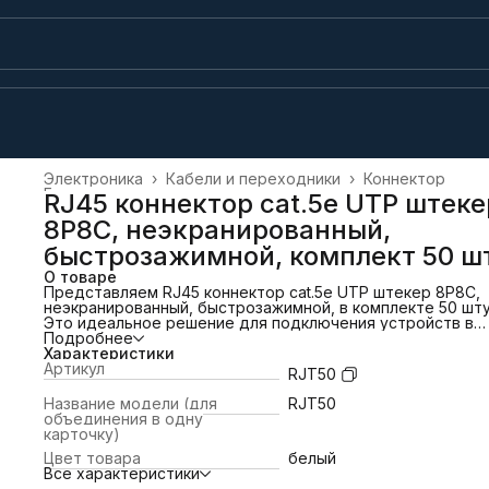
Электроника
›
Кабели и переходники
›
Коннектор
Главная
›
RJ45 коннектор cat.5e UTP штеке
8P8C, неэкранированный,
быстрозажимной, комплект 50 ш
О товаре
Представляем RJ45 коннектор cat.5e UTP штекер 8P8C,
неэкранированный, быстрозажимной, в комплекте 50 шту
Это идеальное решение для подключения устройств в
локальной сети, обеспечивая надежный и стабильный сиг
Подробнее
Коннекторы выполнены в соответствии с современными
Характеристики
стандартами, что обеспечивает отличную
Артикул
RJT50
производительность и долговечность. Уникальная
конструкция быстрозажимного механизма позволяет лег
Название модели (для
RJT50
быстро установить соединение без необходимости
объединения в одну
использования дополнительных инструментов. Вам бол
карточку)
не придется тратить время на сложные манипуляции –
Цвет товара
белый
просто вставьте провод и зафиксируйте его. Это делает
Все характеристики
отличным выбором как для профессионалов, так и для