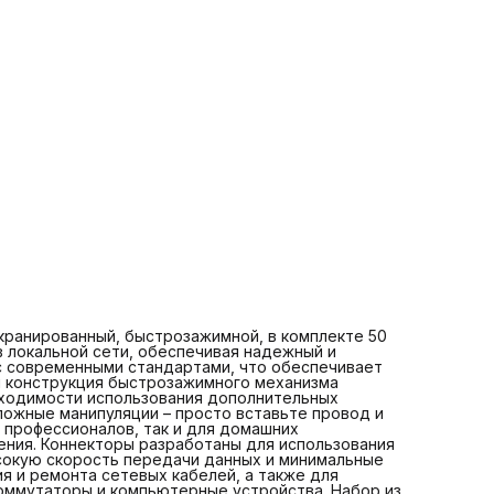
домашних пользователей, которые хотят упростить про
подключения. Коннекторы разработаны для использован
неэкранированными витыми парами, что обеспечивает
высокую скорость передачи данных и минимальные пот
сигнала. Эти детали идеально подходят для создания и
ремонта сетевых кабелей, а также для подключения
различных оборудования, включая роутеры, коммутатор
компьютерные устройства. Набор из 20 штук станет
отличным дополнением к вашему оборудованию, давая
возможность создавать необходимое количество
соединений без дополнительных затрат. Благодаря
высокому качеству и надежности, вы можете быть увер
в том, что каждое подключение будет стабильным и
долгосрочным, что особенно важно для обеспечения
бесперебойной работы сети. Покупая RJ45 коннектор cat
вы получаете надежный продукт, который станет
незаменимым в вашем арсенале электроники. Не упусти
возможность приобрести этот качественный аксессуар 
выгодной цене. Оптимальное сочетание цены и качества
делает его идеальным вариантом для любого пользоват
кранированный, быстрозажимной, в комплекте 50
 локальной сети, обеспечивая надежный и
 с современными стандартами, что обеспечивает
я конструкция быстрозажимного механизма
бходимости использования дополнительных
ложные манипуляции – просто вставьте провод и
я профессионалов, так и для домашних
ения. Коннекторы разработаны для использования
сокую скорость передачи данных и минимальные
я и ремонта сетевых кабелей, а также для
оммутаторы и компьютерные устройства. Набор из