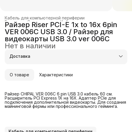
Кабель для компьютерной периферии
Главная
›
Электроника
›
Кабели и переходники
›
Райзер Riser PCI-E 1x to 16х 6pin
VER 006C USB 3.0 / Райзер для
видеокарты USB 3.0 ver 006С
Нет в наличии
Доставка
О товаре
Характеристики
Райзер CHIPAL VER 006C 6 pin USB 3.0 кабель 60 см.
Расширитель PCI Express 1X на 16X. Адаптер PCIe для
подключения дополнительной видеокарты. Для создания
майнинговой фермы или профессионального гейминга.
Кабель для компьютерной периферии