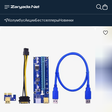
Колумбус
Акции
Бестселлеры
Новинки