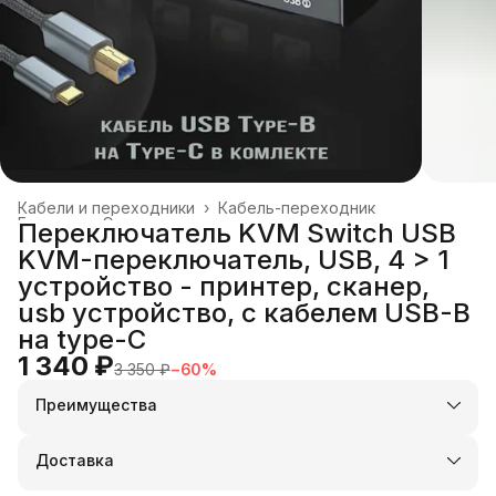
Кабели и переходники
›
Кабель-переходник
Главная
›
Электроника
›
Переключатель KVM Switch USB
KVM-переключатель, USB, 4 > 1
устройство - принтер, сканер,
usb устройство, с кабелем USB-B
на type-C
1 340 ₽
3 350 ₽
−
60
%
Преимущества
Оплата частями в Сплит
Доставка в пункты выдачи или до двери
Доставка
Удобный возврат