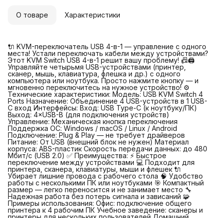
О товаре
Характеристики
🔌 KVM-переключатель USB 4-в-1 — управление с одного
места! Устали переключать кабели между устройствами?
Этот KVM Switch USB 4-в-1 решит вашу проблему! 📠🖨
Управляйте четырьмя USB-устройствами (принтер,
сканер, мышь, клавиатура, флешка и др.) с одного
компьютера или ноутбука. Просто нажмите кнопку — и
мгновенно переключитесь на нужное устройство! ⚙️
Технические характеристики: Модель: USB KVM Switch 4
Ports Назначение: Объединение 4 USB-устройств в 1 USB-
C вход Интерфейсы: Вход: USB Type-C (к ноутбуку/ПК)
Выход: 4×USB-B (для подключения устройств)
Управление: Механическая кнопка переключения
Поддержка ОС: Windows / macOS / Linux / Android
Подключение: Plug & Play — не требует драйверов
Питание: От USB (внешний блок не нужен) Материал
корпуса: ABS-пластик Скорость передачи данных: до 480
Мбит/с (USB 2.0) ✅ Преимущества: ⚡ Быстрое
переключение между устройствами 💻 Подходит для
принтера, сканера, клавиатуры, мыши и флешек 🔌
Убирает лишние провода с рабочего стола 🧠 Удобство
работы с несколькими ПК или ноутбуками 🎯 Компактный
размер — легко переносится и не занимает место 🔧
Надежная работа без потерь сигнала и зависаний 🧩
Примеры использования: Офис: подключение общего
принтера к 4 рабочим ПК Учебное заведение: сканеры и
принтеры для нескольких пользователей Домашний