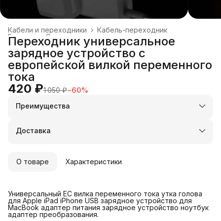
Кабели и переходники
›
Кабель-переходник
Главная
›
Электроника
›
Переходник универсальное
зарядное устройство с
европейской вилкой переменного
тока
420 ₽
1 050 ₽
−
60
%
Преимущества
Оплата частями в Сплит
Доставка в пункты выдачи или до двери
Доставка
Удобный возврат
О товаре
Характеристики
Универсальный ЕС вилка переменного тока утка голова
для Apple iPad iPhone USB зарядное устройство для
MacBook адаптер питания зарядное устройство ноутбук
адаптер преобразования.