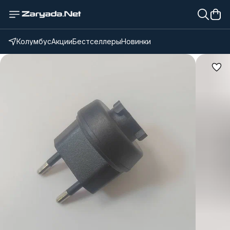
Колумбус
Акции
Бестселлеры
Новинки