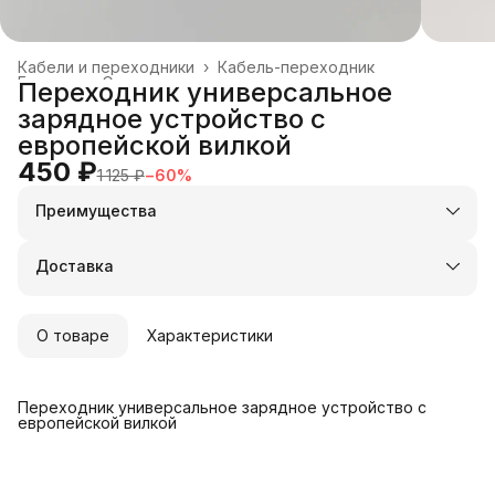
Кабели и переходники
›
Кабель-переходник
Главная
›
Электроника
›
Переходник универсальное
зарядное устройство с
европейской вилкой
450 ₽
1 125 ₽
−
60
%
Преимущества
Оплата частями в Сплит
Доставка в пункты выдачи или до двери
Доставка
Удобный возврат
О товаре
Характеристики
Переходник универсальное зарядное устройство с
европейской вилкой