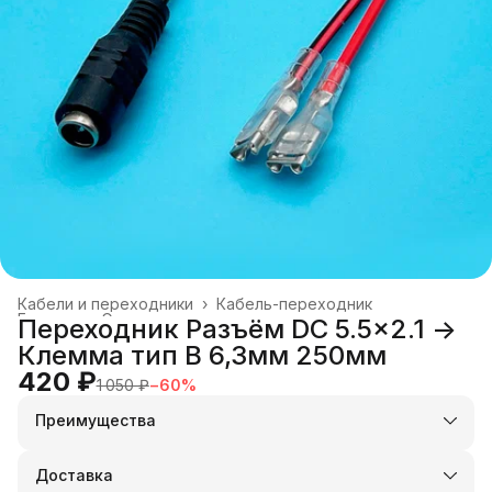
Кабели и переходники
›
Кабель-переходник
Главная
›
Электроника
›
Переходник Разъём DC 5.5x2.1 ->
Клемма тип B 6,3мм 250мм
420 ₽
1 050 ₽
−
60
%
Преимущества
Оплата частями в Сплит
Доставка в пункты выдачи или до двери
Доставка
Удобный возврат