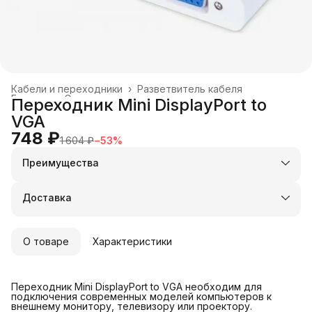
Кабели и переходники
›
Разветвитель кабеля
Главная
›
Электроника
›
Переходник Mini DisplayPort to
VGA
748 ₽
1 604 ₽
−
53
%
Преимущества
Оплата частями в Сплит
Доставка в пункты выдачи или до двери
Доставка
Удобный возврат
О товаре
Характеристики
Переходник Mini DisplayPort to VGA необходим для
подключения современных моделей компьютеров к
внешнему монитору, телевизору или проектору.