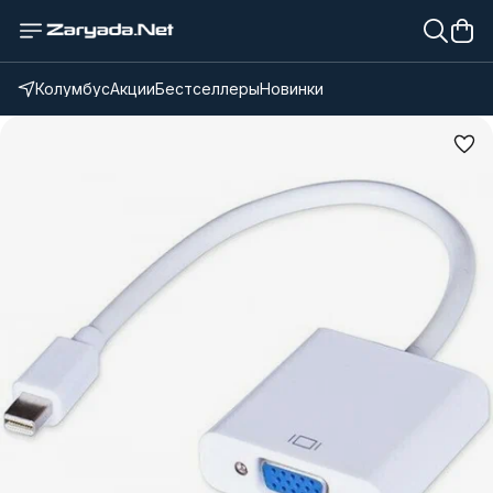
Колумбус
Акции
Бестселлеры
Новинки