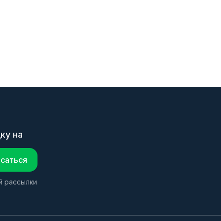
ку на
саться
й рассылки