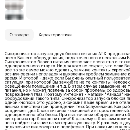
О товаре
Характеристики
Синхронизатор запуска двух блоков питания ATX предназн
всего Вашего оборудования, подключенного к нескольким Б
Синхронизатор блоков питания позволяет элегантно и техн
одновременного старта. Ни для кого не секрет, что если В
всё то же самое можно сделать, замкнув контакты скрепкой
возникновении неполадок и выявлении проблем замыкание 
время. И второй - даже если Вы очень опытный пользователь
ситуация, при которой Вы замкнёте не те контакты. Челове
освещённом помещении и т.д. В этом случае замыкание не т
питания, но и может повлечь за собой проблемы со здоров
повреждения глаз. Поэтому Интернет - магазин "Азиада" н
оборудовании такого типа. Синхронизатор запуска блоков 
одной кнопкой. Это удобно, экономит Ваше время и не отвл
лишних действий при проведении техобслуживания. Как раб
соединяет два блока питания - основной и второстепенный.
одновременно оба блока. При выключении оборудования об
синхронизатор блоков питания? К разъёму с большим коли
него пойдёт питание на материнскую плату. К разъёму с дв
подключите видеокарты и периферию. При нажатии на кноп