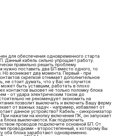
Вы замкнёте не те контакты. Человек может быть устав
работать в плохо освещённом помещении и т.д. В этом
случае замыкание не тех контактов вызовет не только
поломку блока питания, но и может повлечь за собой
проблемы со здоровьем - от удара электрическим токо
повреждения глаз. Поэтому Интернет - магазин "Азиада
настоятельно не рекомендует экономить на оборудова
такого типа. Синхронизатор запуска блоков питания поз
выключить и включить Вашу ферму одной кнопкой. Это
удобно, экономит Ваше время и не отвлекает от важных
задач - например, избавляет от лишних действий при
проведении техобслуживания. Как работает данное
устройство? Кабель - синхронизатор соединяет два бло
питания - основной и второстепенный. При нажатии на к
ачен для обеспечения одновременного старта
включения ПК, он запускает одновременно оба блока. П
П. Данный кабель сильно упрощает работу.
выключении оборудования оба блока выключаются. Как
ически правильно решить проблему
подключить синхронизатор блоков питания? К разъёму с
ам нужно поставить два БП вместо одного, то
большим количеством проводов подключите основной Б
. Но возникает два момента. Первый - при
От него пойдёт питание на материнскую плату. К разъём
контактов скрепкой отнимает дополнительное
двумя проводками - второстепенный, к которому Вы
, не стоит думать, что у Вас не случится
подключите видеокарты и периферию. При нажатии на
к может быть уставшим, работать в плохо
кнопку оба блока заработают одновременно.
ех контактов вызовет не только поломку блока
Поддерживаются материнские платы как с разъёмами A
ьем - от удара электрическим током до
20pin, так и ATX 24pin.
астоятельно не рекомендует экономить на
питания позволит выключить и включить Вашу ферму
екает от важных задач - например, избавляет от
отает данное устройство? Кабель - синхронизатор
 При нажатии на кнопку включения ПК, он запускает
а блока выключаются. Как подключить
чеством проводов подключите основной БП. От
умя проводками - второстепенный, к которому Вы
ку оба блока заработают одновременно.