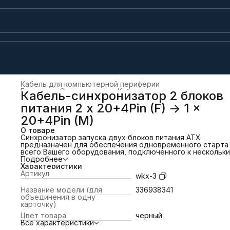
Кабель для компьютерной периферии
Главная
›
Электроника
›
Кабели и переходники
›
Кабель-синхронизатор 2 блоков
питания 2 х 20+4Pin (F) -> 1 x
20+4Pin (M)
О товаре
Синхронизатор запуска двух блоков питания ATX
предназначен для обеспечения одновременного старта
всего Вашего оборудования, подключенного к нескольк
БП. Данный кабель сильно упрощает работу. Синхрониз
Подробнее
блоков питания позволяет элегантно и технически прав
Характеристики
решить проблему одновременного старта. Ни для кого 
Артикул
wkx-3
секрет, что если Вам нужно поставить два БП вместо
одного, то всё то же самое можно сделать, замкнув
Название модели (для
336938341
контакты скрепкой. Но возникает два момента. Первый -
объединения в одну
возникновении неполадок и выявлении проблем замыкан
карточку)
контактов скрепкой отнимает дополнительное время. И
Цвет товара
черный
второй - даже если Вы очень опытный пользователь, не
Все характеристики
стоит думать, что у Вас не случится ситуация, при кото