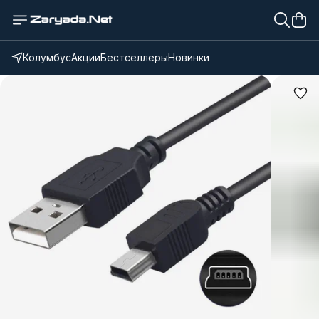
Колумбус
Акции
Бестселлеры
Новинки