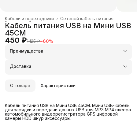
Кабели и переходники
›
Сетевой кабель питания
Главная
›
Электроника
›
Кабель питания USB на Мини USB
45CM
450 ₽
1 125 ₽
−
60
%
Преимущества
Оплата частями в Сплит
Доставка в пункты выдачи или до двери
Доставка
Удобный возврат
О товаре
Характеристики
Кабель питания USB на Мини USB 45CM. Мини USB-кабель
для зарядки и передачи данных USB для MP3 MP4 плеера
автомобильного видеорегистратора GPS цифровой
камеры HDD шнур аксессуары.