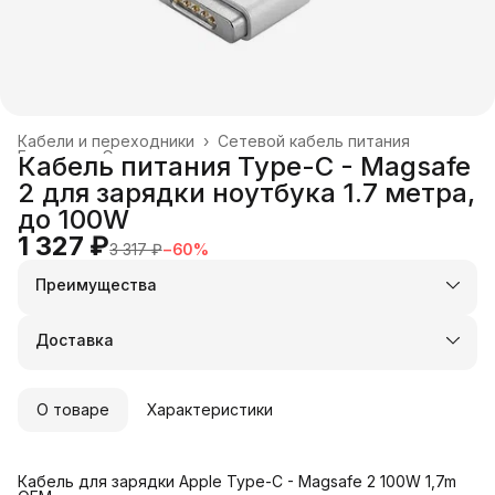
Кабели и переходники
›
Сетевой кабель питания
Главная
›
Электроника
›
Кабель питания Type-C - Magsafe
2 для зарядки ноутбука 1.7 метра,
до 100W
1 327 ₽
3 317 ₽
−
60
%
Преимущества
Оплата частями в Сплит
Доставка в пункты выдачи или до двери
Доставка
Удобный возврат
О товаре
Характеристики
Кабель для зарядки Apple Type-C - Magsafe 2 100W 1,7m