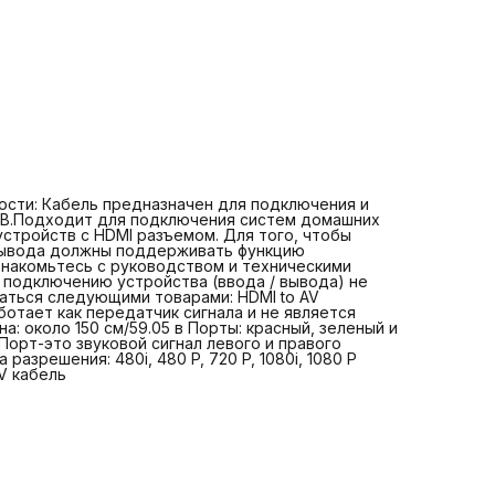
преобразователем! Основные параметры: Цвет: черный
Длина: около 150 см/59.05 в Порты: красный, зеленый и с
порт является видео YPbPr кабелем, желтый и белый По
это звуковой сигнал левого и правого каналов. Интерфей
подключения: 1 xHDMI/5 xRCA Поддержка разрешения: 48
480 P, 720 P, 1080i, 1080 P Комплектация: 1 x Кабель HDMI 
RCA HDTV видео аудио AV кабель
ости: Кабель предназначен для подключения и
RGB.Подходит для подключения систем домашних
устройств с HDMI разъемом. Для того, чтобы
 вывода должны поддерживать функцию
знакомьтесь с руководством и техническими
 подключению устройства (ввода / вывода) не
аться следующими товарами: HDMI to AV
ботает как передатчик сигнала и не является
: около 150 см/59.05 в Порты: красный, зеленый и
Порт-это звуковой сигнал левого и правого
азрешения: 480i, 480 P, 720 P, 1080i, 1080 P
V кабель