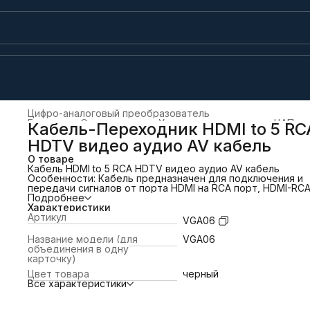
Цифро-аналоговый преобразователь
Главная
›
Электроника
›
Усилители, ресиверы и ЦАПы
›
Кабель-Переходник HDMI to 5 RC
HDTV видео аудио AV кабель
О товаре
Кабель HDMI to 5 RCA HDTV видео аудио AV кабель
Особенности: Кабель предназначен для подключения и
передачи сигналов от порта HDMI на RCA порт, HDMI-RC
RGB.Подходит для подключения систем домашних
Подробнее
кинотеатров, видео приставок, ресиверов и многих друг
Характеристики
устройств с HDMI разъемом. Для того, чтобы совместит
Артикул
VGA06
два формата сигнала, оба устройства ввода и вывода
должны поддерживать функцию преобразования сигнал
Название модели (для
VGA06
(кодирования и декодирования), ознакомьтесь с
объединения в одну
руководством и техническими характеристиками ваших
карточку)
устройств. Если предполагаемые к подключению устрой
Цвет товара
черный
(ввода / вывода) не поддерживают преобразование сигн
Все характеристики
можно воспользоваться следующими товарами: HDMI to 
Конвертер; AV to HDMI конвертер. Внимание! Этот кабель
работает как передатчик сигнала и не является