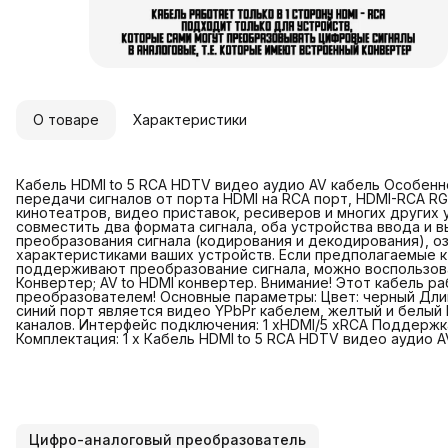
О товаре
Характеристики
Кабель HDMI to 5 RCA HDTV видео аудио AV кабель Особенн
передачи сигналов от порта HDMI на RCA порт, HDMI-RCA 
кинотеатров, видео приставок, ресиверов и многих других 
совместить два формата сигнала, оба устройства ввода и
преобразования сигнала (кодирования и декодирования), о
характеристиками ваших устройств. Если предполагаемые к
поддерживают преобразование сигнала, можно воспользов
Конвертер; AV to HDMI конвертер. Внимание! Этот кабель ра
преобразователем! Основные параметры: Цвет: черный Длина
синий порт является видео YPbPr кабелем, желтый и белый 
каналов. Интерфейс подключения: 1 xHDMI/5 xRCA Поддержка р
Комплектация: 1 x Кабель HDMI to 5 RCA HDTV видео аудио A
Цифро-аналоговый преобразователь