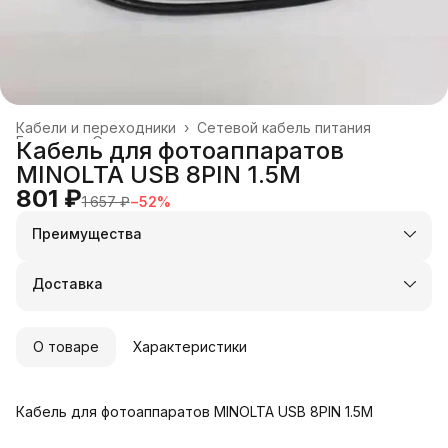
Кабели и переходники
›
Сетевой кабель питания
Главная
›
Электроника
›
Кабель для фотоаппаратов
MINOLTA USB 8PIN 1.5M
801 ₽
1 657 ₽
−
52
%
Преимущества
Оплата частями в Сплит
Доставка в пункты выдачи или до двери
Доставка
Удобный возврат
О товаре
Характеристики
Кабель для фотоаппаратов MINOLTA USB 8PIN 1.5M