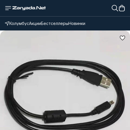
Колумбус
Акции
Бестселлеры
Новинки