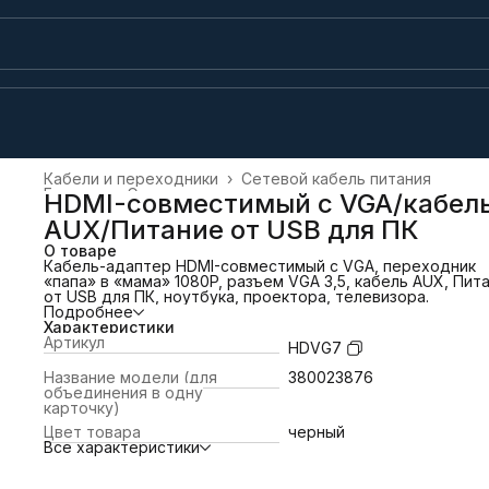
Кабели и переходники
›
Сетевой кабель питания
Главная
›
Электроника
›
HDMI-совместимый с VGA/кабел
AUX/Питание от USB для ПК
О товаре
Кабель-адаптер HDMI-совместимый с VGA, переходник
«папа» в «мама» 1080P, разъем VGA 3,5, кабель AUX, Пит
от USB для ПК, ноутбука, проектора, телевизора.
Подробнее
Характеристики
Артикул
HDVG7
Название модели (для
380023876
объединения в одну
карточку)
Цвет товара
черный
Все характеристики