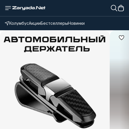
Колумбус
Акции
Бестселлеры
Новинки