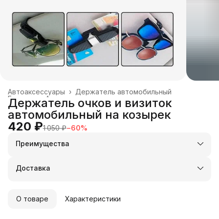
Автоаксессуары
›
Держатель автомобильный
Главная
›
Автотовары
›
Держатель очков и визиток
автомобильный на козырек
420 ₽
1 050 ₽
−
60
%
Преимущества
Оплата частями в Сплит
Доставка в пункты выдачи или до двери
Доставка
Удобный возврат
О товаре
Характеристики