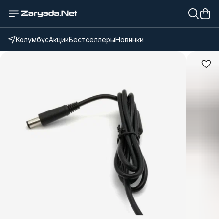
Колумбус
Акции
Бестселлеры
Новинки