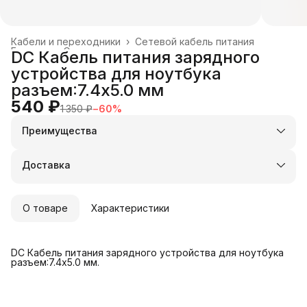
Кабели и переходники
›
Сетевой кабель питания
Главная
›
Электроника
›
DC Кабель питания зарядного
устройства для ноутбука
разъем:7.4x5.0 мм
540 ₽
1 350 ₽
−
60
%
Преимущества
Оплата частями в Сплит
Доставка в пункты выдачи или до двери
Доставка
Удобный возврат
О товаре
Характеристики
DC Кабель питания зарядного устройства для ноутбука
разъем:7.4x5.0 мм.