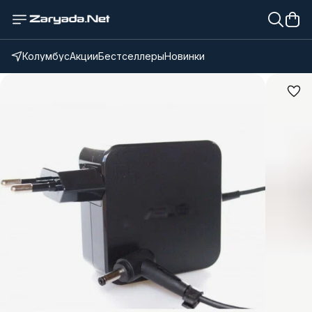
Колумбус
Акции
Бестселлеры
Новинки