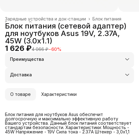
Зарядные устройства и док-станции
›
Блок питания
Главная
›
Электроника
›
Блок питания (сетевой адаптер)
для ноутбуков Asus 19V, 2.37A,
45W (3.0x1.1)
1 626 ₽
4 066 ₽
−
60
%
Преимущества
Оплата частями в Сплит
Доставка в пункты выдачи или до двери
Доставка
Удобный возврат
О товаре
Характеристики
Блок питания для ноутбуков Asus обеспечит
долгосрочную и максимально эффективную работу
Вашего устройства. Данный блок питания соответствует
стандартам безопасности. Характеристики: Мощность -
45W Напряжение - 19V Сила тока - 2.37A Штекер - 3,0x1,1