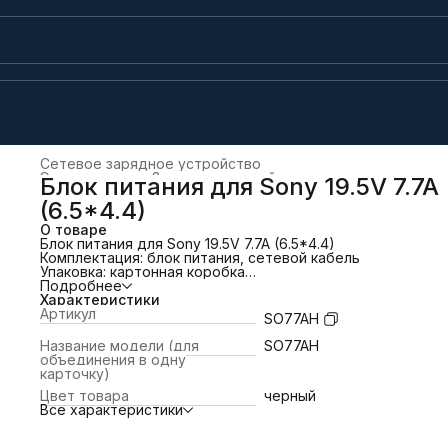
Сетевое зарядное устройство
Электроника
›
Зарядные устройства и док-станции
›
Блок питания для Sony 19.5V 7.7A
Главная
›
(6.5*4.4)
О товаре
Блок питания для Sony 19.5V 7.7A (6.5*4.4)
Комплектация: блок питания, сетевой кабель
Упаковка: картонная коробка
Совместимые партномера (P/n):
Подробнее
VGP-AC19V54.
Характеристики
Подходит к моноблокам:
Артикул
SO77AH
VPC-L22S1R, VPC-L22Z1R, VGC-LM2ER, VGC-LM1ER.
Подходит к ноутбукам:
Название модели (для
SO77AH
VPC-F22S1R, VPC-F23X1R, VPC-F21Z1R, VPC-F23S1R.
объединения в одну
карточку)
Цвет товара
черный
Все характеристики