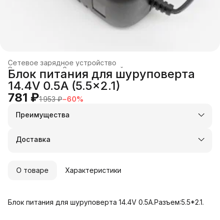
Сетевое зарядное устройство
Электроника
›
Зарядные устройства и док-станции
›
Блок питания для шуруповерта
Главная
›
14.4V 0.5A (5.5x2.1)
781 ₽
1 953 ₽
−
60
%
Преимущества
Оплата частями в Сплит
Доставка в пункты выдачи или до двери
Доставка
Удобный возврат
О товаре
Характеристики
Блок питания для шуруповерта 14.4V 0.5A.Разъем:5.5*2.1.