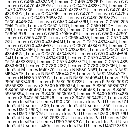
Lenovo G G465 4382ANS, Lenovo G G465 4382BJY, Lenovo G G
Lenovo G G470 4328-25U, Lenovo G G470 4328-27U, Lenovo G
G470 4328-39U, Lenovo G G470 4328-3CU, Lenovo G G470 43
4328-3ZU, Lenovo G G470E, Lenovo G G470G, Lenovo G G475 
3NU, Lenovo G G480 2688-2AU, Lenovo G G480 2688-2NU, Len
G530 4446-24U, Lenovo G G530 4446-36U, Lenovo G G550 2958,
GMA Grafik, Lenovo G G550 NTD7, Lenovo G G550 NTDH, Lenov
23U, Lenovo G G560 0679-AKU, Lenovo G G560 42901, Lenovo
G560A 679, Lenovo G G560e 1050-42U, Lenovo G G560e 42901
Lenovo G G565 42901, Lenovo G G565 4385, Lenovo G G570 42
2KU, Lenovo G G570 4334-4AU, Lenovo G G570 4334-4JU, Len
Lenovo G G570 4334-5ZU, Lenovo G G570 4334-7PU, Lenovo G
G570 4334-9EU, Lenovo G G570 4334-9KU, Lenovo G G570 433
4334-B2U, Lenovo G G570 4334-B7U, Lenovo G G570 4334-B9U
D4U, Lenovo G G570 4334-DDU, Lenovo G G570 4334-ECU, Len
G575 4383-3NU, Lenovo G G575 4383-3YU, Lenovo G G575 438
4383-5GU, Lenovo G G780 2182, Lenovo G G780 2182-3FU, Len
IdeaPad M-series M40-70, Lenovo N N580 N581, Lenovo N N5
MBA4VGE, Lenovo N N581 MBA4XGE, Lenovo N N581 MBA4YGE, 
Lenovo N N585 751027U, Lenovo N N586 754084U, Lenovo P P
P500 59374199, Lenovo P P580 308723U, Lenovo P P580 3087
59359323, Lenovo S S300 59359324, Lenovo S S300 59359327,
S S400 59-340452, Lenovo S S400 59-340453, Lenovo S S400
59356394, Lenovo S S400 59359130, Lenovo S S400 5937-4886
Lenovo S S405 59342926, Lenovo S S405 59342927, Lenovo S S
Lenovo IdeaPad U-series U110 230, Lenovo IdeaPad U-series U1
IdeaPad U-series U300, Lenovo IdeaPad U-series U350, Lenovo
series U350 2693, Lenovo IdeaPad U-series U350 2963, Lenovo
series U350 2963 25U, Lenovo IdeaPad U-series U350 2963 26U
IdeaPad U-series U350 2963 2CU, Lenovo IdeaPad U-series U35
Lenovo IdeaPad U-series U350 2963 2YU, Lenovo IdeaPad U-se
IdeaPad U-series U450p, Lenovo IdeaPad U-series U450P 3389