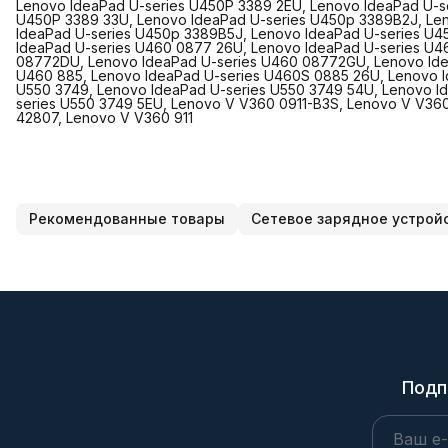
Lenovo IdeaPad U-series U450P 3389 2EU, Lenovo IdeaPad U-s
U450P 3389 33U, Lenovo IdeaPad U-series U450p 3389B2J, Le
IdeaPad U-series U450p 3389B5J, Lenovo IdeaPad U-series U4
IdeaPad U-series U460 0877 26U, Lenovo IdeaPad U-series U
08772DU, Lenovo IdeaPad U-series U460 08772GU, Lenovo Idea
U460 885, Lenovo IdeaPad U-series U460S 0885 26U, Lenovo I
U550 3749, Lenovo IdeaPad U-series U550 3749 54U, Lenovo I
series U550 3749 5EU, Lenovo V V360 0911-B3S, Lenovo V V36
42807, Lenovo V V360 911
Рекомендованные товары
Сетевое зарядное устрой
Подп