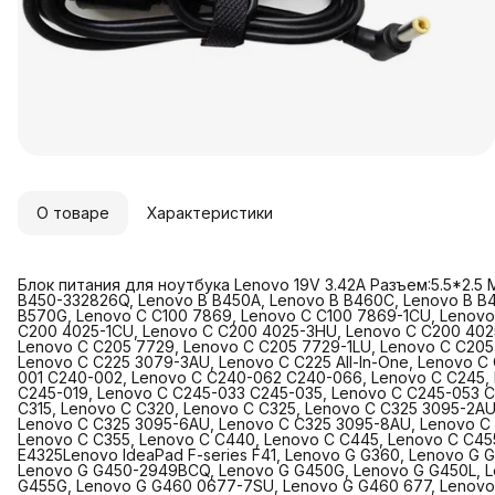
О товаре
Характеристики
Блок питания для ноутбука Lenovo 19V 3.42A Разъем:5.5*2.5
B450-332826Q, Lenovo B B450A, Lenovo B B460C, Lenovo B B4
B570G, Lenovo C C100 7869, Lenovo C C100 7869-1CU, Lenovo 
C200 4025-1CU, Lenovo C C200 4025-3HU, Lenovo C C200 4025
Lenovo C C205 7729, Lenovo C C205 7729-1LU, Lenovo C C205 
Lenovo C C225 3079-3AU, Lenovo C C225 All-In-One, Lenovo C
001 C240-002, Lenovo C C240-062 C240-066, Lenovo C C245,
C245-019, Lenovo C C245-033 C245-035, Lenovo C C245-053 C
C315, Lenovo C C320, Lenovo C C325, Lenovo C C325 3095-2A
Lenovo C C325 3095-6AU, Lenovo C C325 3095-8AU, Lenovo C C
Lenovo C C355, Lenovo C C440, Lenovo C C445, Lenovo C C455
E4325Lenovo IdeaPad F-series F41, Lenovo G G360, Lenovo G
Lenovo G G450-2949BCQ, Lenovo G G450G, Lenovo G G450L, L
G455G, Lenovo G G460 0677-7SU, Lenovo G G460 677, Lenovo