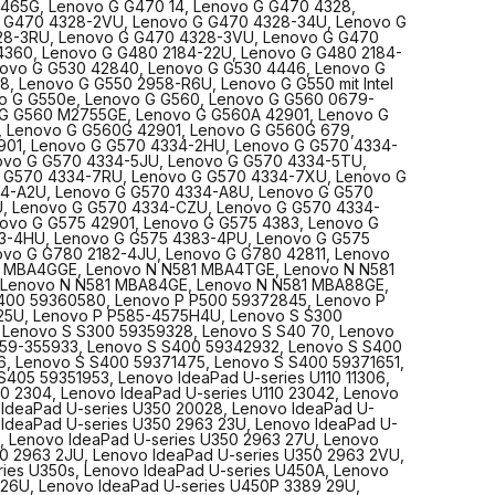
465G, Lenovo G G470 14, Lenovo G G470 4328,
4334-7PU, Lenovo G G570 4334-7RU, Lenovo G G570 4334-
 G470 4328-2VU, Lenovo G G470 4328-34U, Lenovo G
7XU, Lenovo G G570 4334-9EU, Lenovo G G570 4334-9KU,
28-3RU, Lenovo G G470 4328-3VU, Lenovo G G470
Lenovo G G570 4334-A2U, Lenovo G G570 4334-A8U, Lenov
4360, Lenovo G G480 2184-22U, Lenovo G G480 2184-
G570 4334-B2U, Lenovo G G570 4334-B7U, Lenovo G G570
ovo G G530 42840, Lenovo G G530 4446, Lenovo G
4334-B9U, Lenovo G G570 4334-CZU, Lenovo G G570 4334
 Lenovo G G550 2958-R6U, Lenovo G G550 mit Intel
D4U, Lenovo G G570 4334-DDU, Lenovo G G570 4334-ECU,
o G G550e, Lenovo G G560, Lenovo G G560 0679-
Lenovo G G575 42901, Lenovo G G575 4383, Lenovo G G575
 G G560 M2755GE, Lenovo G G560A 42901, Lenovo G
4383-3NU, Lenovo G G575 4383-3YU, Lenovo G G575 4383-
, Lenovo G G560G 42901, Lenovo G G560G 679,
Lenovo G G575 4383-4PU, Lenovo G G575 4383-5GU, Lenov
901, Lenovo G G570 4334-2HU, Lenovo G G570 4334-
G780 2182, Lenovo G G780 2182-3FU, Lenovo G G780 2182-
ovo G G570 4334-5JU, Lenovo G G570 4334-5TU,
Lenovo G G780 42811, Lenovo IdeaPad M-series M40-70, L
 G570 4334-7RU, Lenovo G G570 4334-7XU, Lenovo G
N N580 N581, Lenovo N N581 MBA4GGE, Lenovo N N581
4-A2U, Lenovo G G570 4334-A8U, Lenovo G G570
MBA4TGE, Lenovo N N581 MBA4VGE, Lenovo N N581 MBA4X
, Lenovo G G570 4334-CZU, Lenovo G G570 4334-
Lenovo N N581 MBA4YGE, Lenovo N N581 MBA84GE, Lenovo
ovo G G575 42901, Lenovo G G575 4383, Lenovo G
N581 MBA88GE, Lenovo N N585 751027U, Lenovo N N586
3-4HU, Lenovo G G575 4383-4PU, Lenovo G G575
754084U, Lenovo P P400 59360580, Lenovo P P500 59372
ovo G G780 2182-4JU, Lenovo G G780 42811, Lenovo
Lenovo P P500 59374199, Lenovo P P580 308723U, Lenovo
81 MBA4GGE, Lenovo N N581 MBA4TGE, Lenovo N N581
P580 308725U, Lenovo P P585-4575H4U, Lenovo S S300
Lenovo N N581 MBA84GE, Lenovo N N581 MBA88GE,
59359323, Lenovo S S300 59359324, Lenovo S S300 593593
400 59360580, Lenovo P P500 59372845, Lenovo P
Lenovo S S300 59359328, Lenovo S S40 70, Lenovo S S400
25U, Lenovo P P585-4575H4U, Lenovo S S300
340452, Lenovo S S400 59-340453, Lenovo S S400 59-355
 Lenovo S S300 59359328, Lenovo S S40 70, Lenovo
Lenovo S S400 59342932, Lenovo S S400 59356394, Lenov
 59-355933, Lenovo S S400 59342932, Lenovo S S400
S400 59359130, Lenovo S S400 5937-4886, Lenovo S S400
, Lenovo S S400 59371475, Lenovo S S400 59371651,
59371475, Lenovo S S400 59371651, Lenovo S S405 593429
405 59351953, Lenovo IdeaPad U-series U110 11306,
Lenovo S S405 59342927, Lenovo S S405 59351953, Lenovo
10 2304, Lenovo IdeaPad U-series U110 23042, Lenovo
IdeaPad U-series U110 11306, Lenovo IdeaPad U-series U110 
 IdeaPad U-series U350 20028, Lenovo IdeaPad U-
Lenovo IdeaPad U-series U110 2304, Lenovo IdeaPad U-seri
 IdeaPad U-series U350 2963 23U, Lenovo IdeaPad U-
U110 23042, Lenovo IdeaPad U-series U300, Lenovo IdeaPad
, Lenovo IdeaPad U-series U350 2963 27U, Lenovo
series U350, Lenovo IdeaPad U-series U350 20028, Lenovo
0 2963 2JU, Lenovo IdeaPad U-series U350 2963 2VU,
IdeaPad U-series U350 2693, Lenovo IdeaPad U-series U350
ries U350s, Lenovo IdeaPad U-series U450A, Lenovo
2963, Lenovo IdeaPad U-series U350 2963 23U, Lenovo Ide
 26U, Lenovo IdeaPad U-series U450P 3389 29U,
U-series U350 2963 25U, Lenovo IdeaPad U-series U350 29