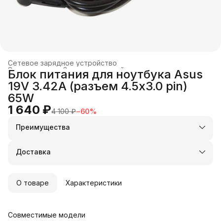
Сетевое зарядное устройство
Электроника
›
Зарядные устройства и док-станции
›
Блок питания для ноутбука Asus
Главная
›
19V 3.42A (разъем 4.5x3.0 pin)
65W
1 640 ₽
4 100 ₽
−
60
%
Преимущества
Оплата частями в Сплит
Доставка в пункты выдачи или до двери
Доставка
Удобный возврат
О товаре
Характеристики
Совместимые модели