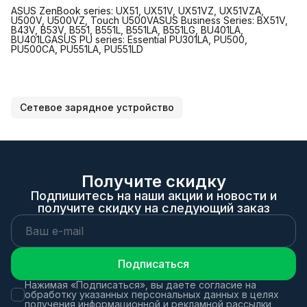
ASUS ZenBook series: UX51, UX51V, UX51VZ, UX51VZA,
U500V, U500VZ, Touch U500VASUS Business Series: BX51V,
B43V, B53V, B551, B551L, B551LA, B551LG, BU401LA,
BU401LGASUS PU series: Essential PU301LA, PU500,
PU500CA, PU551LA, PU551LD
Сетевое зарядное устройство
Получите скидку
Подпишитесь на наши акции и новости и
получите скидку на следующий заказ
Подписаться
Нажимая «Подписаться», вы даете согласие на
обработку указанных персональных данных в целях
получения информационной и рекламной рассылки