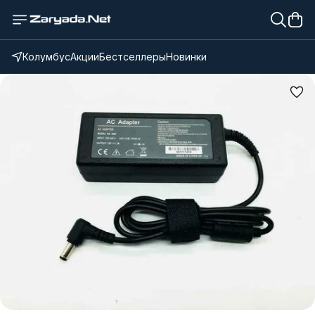
Колумбус
Акции
Бестселлеры
Новинки