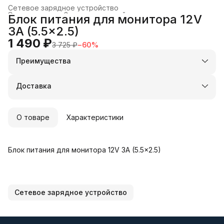
Сетевое зарядное устройство
Электроника
›
Зарядные устройства и док-станции
›
Блок питания для монитора 12V
Главная
›
3A (5.5x2.5)
1 490 ₽
3 725 ₽
−
60
%
Преимущества
Оплата частями в Сплит
Доставка в пункты выдачи или до двери
Доставка
Удобный возврат
О товаре
Характеристики
Блок питания для монитора 12V 3A (5.5x2.5)
Сетевое зарядное устройство