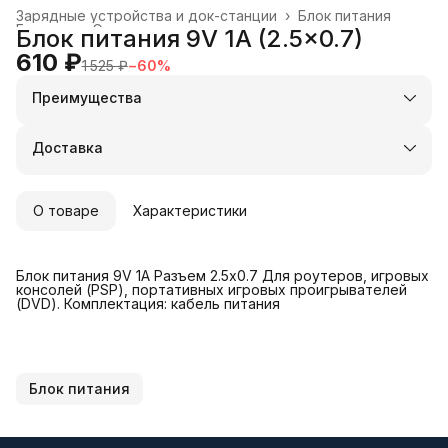
Зарядные устройства и док-станции
›
Блок питания
Главная
›
Электроника
›
Блок питания 9V 1A (2.5x0.7)
610 ₽
1 525 ₽
−
60
%
Преимущества
Оплата частями в Сплит
Доставка в пункты выдачи или до двери
Доставка
Удобный возврат
О товаре
Характеристики
Блок питания 9V 1A Разъем 2.5x0.7 Для роутеров, игровых
консолей (PSP), портативных игровых проигрывателей
(DVD). Комплектация: кабель питания
Блок питания