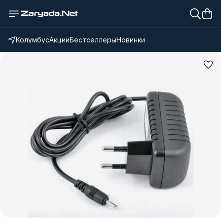
Колумбус
Акции
Бестселлеры
Новинки