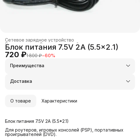
Сетевое зарядное устройство
Электроника
›
Зарядные устройства и док-станции
›
Блок питания 7.5V 2A (5.5x2.1)
Главная
›
720 ₽
1 800 ₽
−
60
%
Преимущества
Оплата частями в Сплит
Доставка в пункты выдачи или до двери
Доставка
Удобный возврат
О товаре
Характеристики
Блок питания 7.5V 2A (5.5*2.1)
Для роутеров, игровых консолей (PSP), портативных
проигрывателей (DVD).