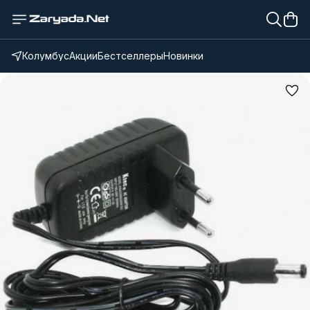
Колумбус
Акции
Бестселлеры
Новинки