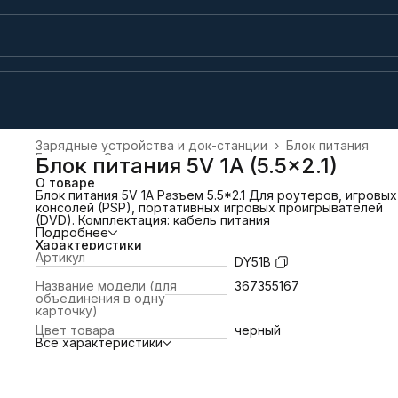
Зарядные устройства и док-станции
›
Блок питания
Главная
›
Электроника
›
Блок питания 5V 1A (5.5x2.1)
О товаре
Блок питания 5V 1A Разъем 5.5*2.1 Для роутеров, игровых
консолей (PSP), портативных игровых проигрывателей
(DVD). Комплектация: кабель питания
Подробнее
Характеристики
Артикул
DY51B
Название модели (для
367355167
объединения в одну
карточку)
Цвет товара
черный
Все характеристики