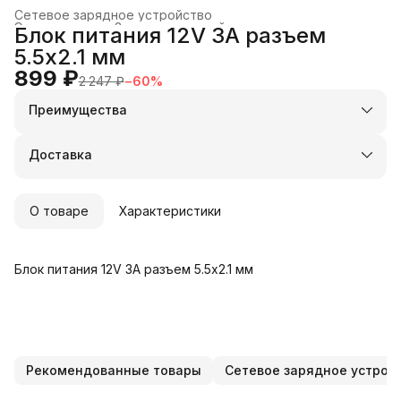
Сетевое зарядное устройство
Электроника
›
Зарядные устройства и док-станции
›
Блок питания 12V 3A разъем
Главная
›
5.5x2.1 мм
899 ₽
2 247 ₽
−
60
%
Преимущества
Оплата частями в Сплит
Доставка в пункты выдачи или до двери
Доставка
Удобный возврат
О товаре
Характеристики
Блок питания 12V 3A разъем 5.5x2.1 мм
Рекомендованные товары
Сетевое зарядное устрой