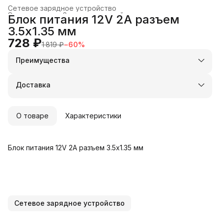
Сетевое зарядное устройство
Электроника
›
Зарядные устройства и док-станции
›
Блок питания 12V 2A разъем
Главная
›
3.5x1.35 мм
728 ₽
1 819 ₽
−
60
%
Преимущества
Оплата частями в Сплит
Доставка в пункты выдачи или до двери
Доставка
Удобный возврат
О товаре
Характеристики
Блок питания 12V 2A разъем 3.5x1.35 мм
Сетевое зарядное устройство