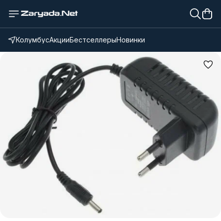
Колумбус
Акции
Бестселлеры
Новинки