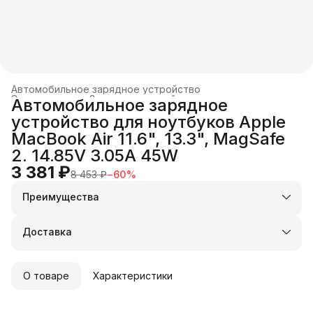
Автомобильное зарядное устройство
Электроника
›
Зарядные устройства и док-станции
›
Автомобильное зарядное
Главная
›
устройство для ноутбуков Apple
MacBook Air 11.6", 13.3", MagSafe
2. 14.85V 3.05A 45W
3 381 ₽
8 453 ₽
−
60
%
Преимущества
Оплата частями в Сплит
Доставка в пункты выдачи или до двери
Доставка
Удобный возврат
О товаре
Характеристики