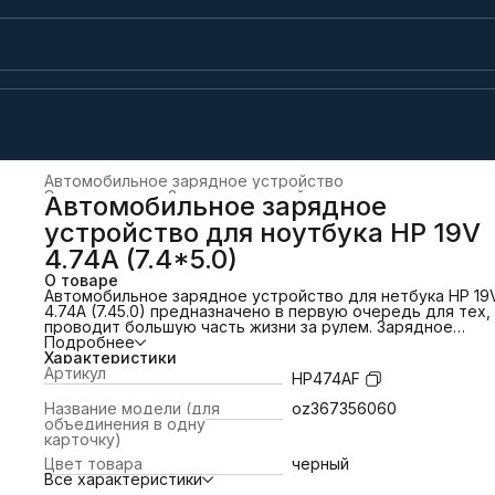
Автомобильное зарядное устройство
Электроника
›
Зарядные устройства и док-станции
›
Автомобильное зарядное
Главная
›
устройство для ноутбука HP 19V
4.74A (7.4*5.0)
О товаре
Автомобильное зарядное устройство для нетбука HP 19
4.74A (7.4
5.0) предназначено в первую очередь для тех,
проводит большую часть жизни за рулем. Зарядное
устройство для HP 19V 4.74A (7.4
Подробнее
5.0) вставляется в гнез
автомобильного прикуривателя и позволяет заряжать
Характеристики
батарею Вашего ноутбука прямо в автомобиле. Такой
Артикул
HP474AF
способ зарядки аккумулятора очень прост и удобен.
Безопасность работы обеспечивает встроенный
Название модели (для
oz367356060
предохранитель.
объединения в одну
карточку)
Цвет товара
черный
Все характеристики