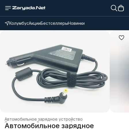
Колумбус
Акции
Бестселлеры
Новинки
Автомобильное зарядное устройство
Электроника
›
Зарядные устройства и док-станции
›
Автомобильное зарядное
Главная
›