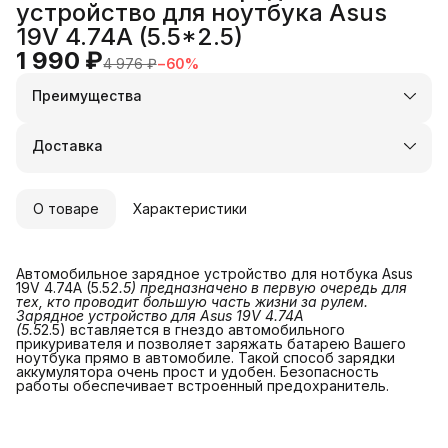
устройство для ноутбука Asus
19V 4.74A (5.5*2.5)
1 990 ₽
4 976 ₽
−
60
%
Преимущества
Оплата частями в Сплит
Доставка в пункты выдачи или до двери
Доставка
Удобный возврат
О товаре
Характеристики
Автомобильное зарядное устройство для нотбука Asus
19V 4.74A (5.5
2.5) предназначено в первую очередь для 
тех, кто проводит большую часть жизни за рулем. 
Зарядное устройство для Asus 19V 4.74A 
(5.5
2.5) вставляется в гнездо автомобильного
прикуривателя и позволяет заряжать батарею Вашего
ноутбука прямо в автомобиле. Такой способ зарядки
аккумулятора очень прост и удобен. Безопасность
работы обеспечивает встроенный предохранитель.