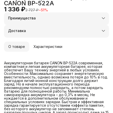
CANON BP-522A
1 336 ₽
2 727 ₽
−
51
%
Преимущества
Оплата частями в Сплит
Доставка в пункты выдачи или до двери
Доставка
Удобный возврат
О товаре
Характеристики
Аккумуляторная батарея CANON BP-522A современная,
компактная и легкая аккумуляторная батарея, которая
обеспечит Вашу технику энергией в любых условиях.
Особенности: Максимально сохраняет энергетическую
вместительность, однако возможна потеря до 10% в год.
Благодаря литий-ионной конструкции долго держит
заряд. Но в начале эксплуатационного периода
рекомендуем полностью разрядить, а потом зарядить
батарею для полноценной работы. Минимальна
саморазрядка аккумулятора – до 0,3% в месяц. Не
нуждается в дополнительном обслуживании и
специальных условиях зарядки. Быстрая и эффективная
зарядка гарантируется отсутствием «эффекта памяти»,
без которого аккумулятор не запоминает степень
разрядки прошлых циклов. А заряд происходит даже за 15