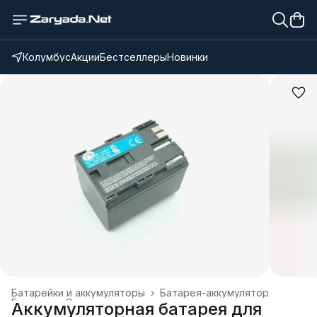
Колумбус
Акции
Бестселлеры
Новинки
Батарейки и аккумуляторы
›
Батарея-аккумулятор
Главная
›
Электроника
›
Аккумуляторная батарея для