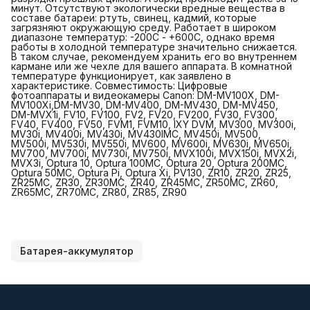
минут. Отсутствуют экологически вредные вещества в
составе батареи: ртуть, свинец, кадмий, которые
загрязняют окружающую среду. Работает в широком
диапазоне температур: -200С - +600С, однако время
работы в холодной температуре значительно снижается.
В таком случае, рекомендуем хранить его во внутреннем
кармане или же чехле для вашего аппарата. В комнатной
температуре функционирует, как заявлено в
характеристике. Совместимость: Цифровые
фотоаппараты и видеокамеры Canon: DM-MV100X, DM-
MV100Xi,DM-MV30, DM-MV400, DM-MV430, DM-MV450,
DM-MVX1i, FV10, FV100, FV2, FV20, FV200, FV30, FV300,
FV40, FV400, FV50, FVM1, FVM10, IXY DVM, MV300, MV300i,
MV30i, MV400i, MV430i, MV430IMC, MV450i, MV500,
MV500i, MV530i, MV550i, MV600, MV600i, MV630i, MV650i,
MV700, MV700i, MV730i, MV750i, MVX100i, MVX150i, MVX2i,
MVX3i, Optura 10, Optura 100MC, Optura 20, Optura 200MC,
Optura 50MC, Optura Pi, Optura Xi, PV130, ZR10, ZR20, ZR25,
ZR25MC, ZR30, ZR30MC, ZR40, ZR45MC, ZR50MC, ZR60,
ZR65MC, ZR70MC, ZR80, ZR85, ZR90
Батарея-аккумулятор