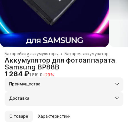
Батарейки и аккумуляторы
›
Батарея-аккумулятор
Главная
›
Электроника
›
Аккумулятор для фотоаппарата
Samsung BP88B
1 284 ₽
1 819 ₽
−
29
%
Преимущества
Оплата частями в Сплит
Доставка в пункты выдачи или до двери
Доставка
Удобный возврат
О товаре
Характеристики