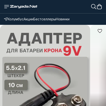
Колумбус
Акции
Бестселлеры
Новинки