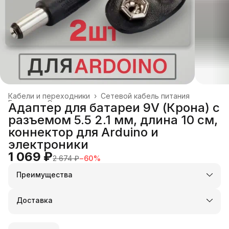
Кабели и переходники
›
Сетевой кабель питания
Главная
›
Электроника
›
Адаптер для батареи 9V (Крона) с
разъемом 5.5 2.1 мм, длина 10 см,
коннектор для Arduino и
электроники
1 069 ₽
2 674 ₽
−
60
%
Преимущества
Оплата частями в Сплит
Доставка в пункты выдачи или до двери
Доставка
Удобный возврат