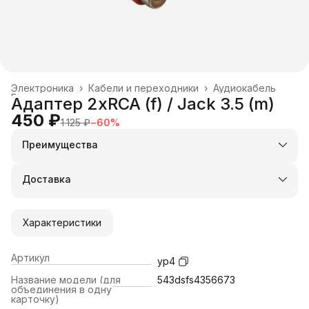
Электроника
›
Кабели и переходники
›
Аудиокабель
Главная
›
Адаптер 2хRCA (f) / Jack 3.5 (m)
450 ₽
1 125 ₽
−
60
%
Преимущества
Оплата частями в Сплит
Доставка в пункты выдачи или до двери
Доставка
Удобный возврат
Характеристики
Артикул
yp4
Название модели (для
543dsfs4356673
объединения в одну
карточку)