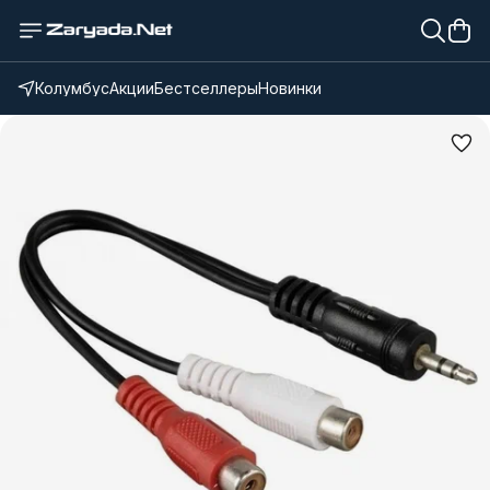
Колумбус
Акции
Бестселлеры
Новинки